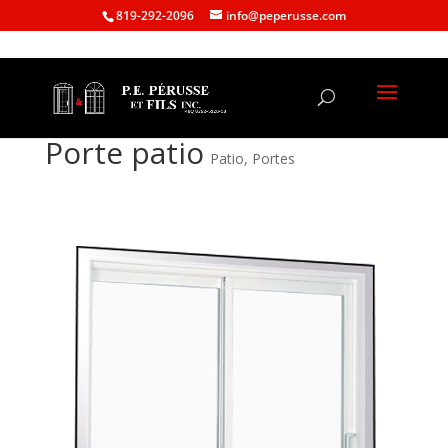
819-292-2096
info@peperusse.com
Porte patio
Patio
,
Portes