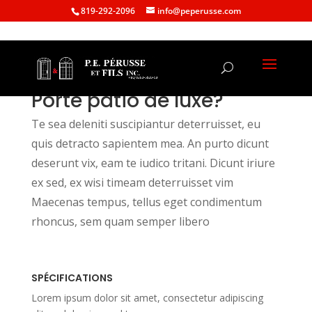
819-292-2096
info@peperusse.com
Porte patio de luxe?
Te sea deleniti suscipiantur deterruisset, eu
quis detracto sapientem mea. An purto dicunt
deserunt vix, eam te iudico tritani. Dicunt iriure
ex sed, ex wisi timeam deterruisset vim
Maecenas tempus, tellus eget condimentum
rhoncus, sem quam semper libero
SPÉCIFICATIONS
Lorem ipsum dolor sit amet, consectetur adipiscing